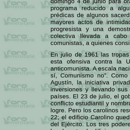
domingo 4 de junio para ora
programa reducido a algun
prédicas de algunos sacerd
mayores actos de intimidac
progresista y una demost
colectiva llevada a cab
comunistas, a quienes consi
En julio de 1961 las tropas
esta ofensiva contra la U
anticomunista. A escala naci
sí, Comunismo no”. Como p
Agustín, la iniciativa priv
inversiones y llevando sus
países. El 23 de julio, el g
conflicto estudiantil y nomb
logre. Pero los carolinos res
22; el edificio Carolino que
del Ejército. Los tres poder