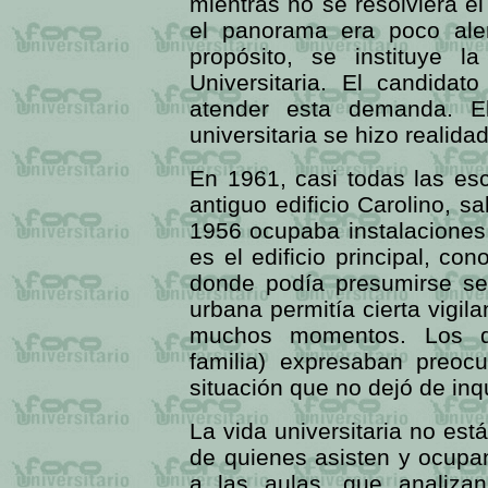
mientras no se resolviera el
el panorama era poco ale
propósito, se instituye 
Universitaria. El candida
atender esta demanda. E
universitaria se hizo reali
En 1961, casi todas las esc
antiguo edificio Carolino, 
1956 ocupaba instalaciones d
es el edificio principal, c
donde podía presumirse se 
urbana permitía cierta vigil
muchos momentos. Los dis
familia) expresaban preocu
situación que no dejó de inq
La vida universitaria no est
de quienes asisten y ocupa
a las aulas, que analiza