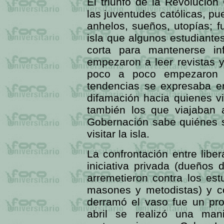
El triunfo de la Revolució
las juventudes católicas, p
anhelos, sueños, utopías; fu
isla que algunos estudiante
corta para mantenerse in
empezaron a leer revistas 
poco a poco empezaron a
tendencias se expresaba en
difamación hacia quienes vi
también los que viajaban 
Gobernación sabe quiénes s
visitar la isla.
La confrontación entre libe
iniciativa privada (dueños 
arremetieron contra los est
masones y metodistas) y co
derramó el vaso fue un pro
abril se realizó una man