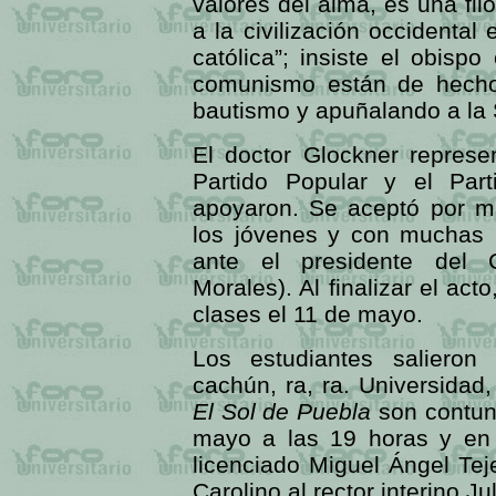
valores del alma, es una fi
a la civilización occidenta
católica”; insiste el obisp
comunismo están de hecho
bautismo y apuñalando a la 
El doctor Glockner represe
Partido Popular y el Part
apoyaron. Se aceptó por ma
los jóvenes y con muchas 
ante el presidente del C
Morales). Al finalizar el ac
clases el 11 de mayo.
Los estudiantes salieron
cachún, ra, ra. Universidad
El Sol de Puebla
son contund
mayo a las 19 horas y en p
licenciado Miguel Ángel Tej
Carolino al rector interino Ju