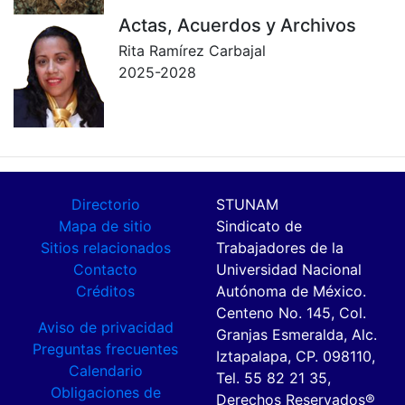
Actas, Acuerdos y Archivos
Rita Ramírez Carbajal
2025-2028
Directorio
STUNAM
Mapa de sitio
Sindicato de
Sitios relacionados
Trabajadores de la
Contacto
Universidad Nacional
Créditos
Autónoma de México.
Centeno No. 145, Col.
Aviso de privacidad
Granjas Esmeralda, Alc.
Preguntas frecuentes
Iztapalapa, CP. 098110,
Calendario
Tel. 55 82 21 35,
Obligaciones de
Derechos Reservados®