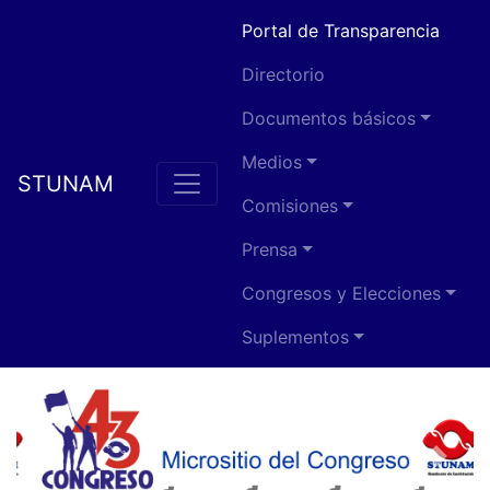
Portal de Transparencia
Directorio
Documentos básicos
Medios
STUNAM
Comisiones
Prensa
Congresos y Elecciones
Suplementos
Previous
Next